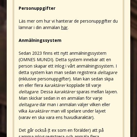
Personuppgifter
Läs mer om hur vi hanterar de personuppgifter du
lämnar i din anmälan
här
.
Anmälningssystem
Sedan 2023 finns ett nytt anmälningssystem
(OMNES MUNDI). Detta system innebär att en
person skapar ett inlog i vårt anmälningssystem. I
detta system kan man sedan registrera
deltagare
(inklusive personuppgifter). Man kan sedan skpa
en eller flera
karaktärer
kopplade till varje
deltagare
. Dessa
karaktärer
sparas mellan lajven.
Man skickar sedan in en anmälan för varje
deltagare
där man i anmälan väljer vilken eller
vilka
karaktärer
man vill spelare under lajvet
(varav en ska vara ens huvudkaraktär).
Det går också (t ex som en förälder) att på
samma inlog registrera och anmäla flera