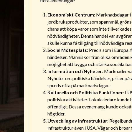
flera anledningar:
Ekonomiskt Centrum
: Marknadsdagar i 
jordbruksprodukter, som spannmål, grönsa
chans att köpa varor som inte tillverkades
nödvändigheter. Denna handel var avgöran
skulle kunna få tillgång till nödvändiga res
Social Mötesplats
: Precis som i Europa
händelser. Människor från olika områden k
möjlighet att bygga och stärka sociala ba
Information och Nyheter
: Marknader var
Nyheter om politiska händelser, priser på
spreds ofta på marknadsdagar.
Kulturella och Politiska Funktioner
: I 
politiska aktiviteter. Lokala ledare kunde 
offentligt. Dessa evenemang kunde också i
högtider.
Utveckling av Infrastruktur
: Regelbundn
infrastruktur även i USA. Vägar och broar f