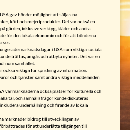
USA gav bönder möjlighet att sälja sina
ker, kött och mejeriprodukter. Det var också en
 på gården, inklusive verktyg, kläder och andra
de för den lokala ekonomin och för att bönderna
urser.
, fungerade marknadsdagar i USA som viktiga sociala
unde träffas, umgås och utbyta nyheter. Det var en
nd inom samhället.
 också viktiga för spridning av information.
 varor och tjänster, samt andra viktiga meddelanden
USA var marknaderna också platser för kulturella och
hålla tal, och samhällsfrågor kunde diskuteras
nkludera underhållning och firande av lokala
a marknader bidrog till utvecklingen av
örbättrades för att underlätta tillgången till