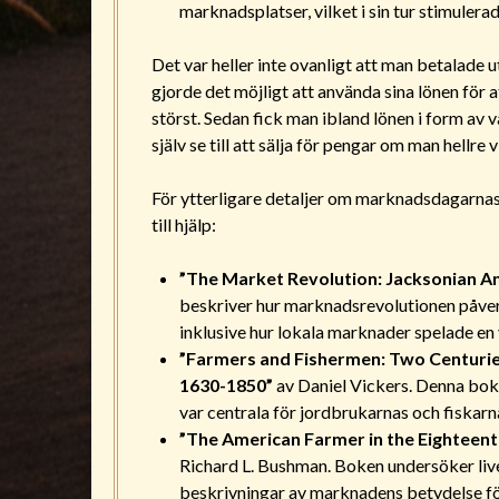
marknadsplatser, vilket i sin tur stimulera
Det var heller inte ovanligt att man betalad
gjorde det möjligt att använda sina lönen för 
störst. Sedan fick man ibland lönen i form av
själv se till att sälja för pengar om man hellre vi
För ytterligare detaljer om marknadsdagarnas 
till hjälp:
”The Market Revolution: Jacksonian A
beskriver hur marknadsrevolutionen påve
inklusive hur lokala marknader spelade en v
”Farmers and Fishermen: Two Centurie
1630-1850”
av Daniel Vickers. Denna bok 
var centrala för jordbrukarnas och fiskar
”The American Farmer in the Eighteenth
Richard L. Bushman. Boken undersöker liv
beskrivningar av marknadens betydelse fö