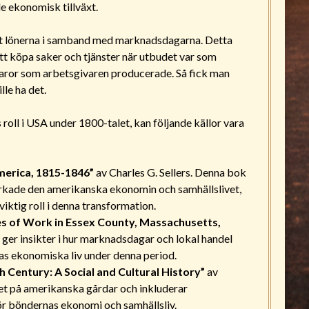
de ekonomisk tillväxt.
e ut lönerna i samband med marknadsdagarna. Detta
att köpa saker och tjänster när utbudet var som
 varor som arbetsgivaren producerade. Så fick man
lle ha det.
roll i USA under 1800-talet, kan följande källor vara
merica, 1815-1846”
av Charles G. Sellers. Denna bok
rkade den amerikanska ekonomin och samhällslivet,
iktig roll i denna transformation.
s of Work in Essex County, Massachusetts,
ger insikter i hur marknadsdagar och lokal handel
nas ekonomiska liv under denna period.
 Century: A Social and Cultural History”
av
et på amerikanska gårdar och inkluderar
r böndernas ekonomi och samhällsliv.