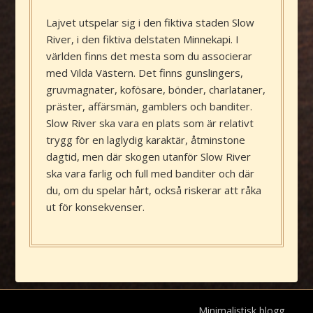
Lajvet utspelar sig i den fiktiva staden Slow
River, i den fiktiva delstaten Minnekapi. I
världen finns det mesta som du associerar
med Vilda Västern. Det finns gunslingers,
gruvmagnater, kofösare, bönder, charlataner,
präster, affärsmän, gamblers och banditer.
Slow River ska vara en plats som är relativt
trygg för en laglydig karaktär, åtminstone
dagtid, men där skogen utanför Slow River
ska vara farlig och full med banditer och där
du, om du spelar hårt, också riskerar att råka
ut för konsekvenser.
© 2026 Död mans hand
| Drivs med
Minimalistisk blogg