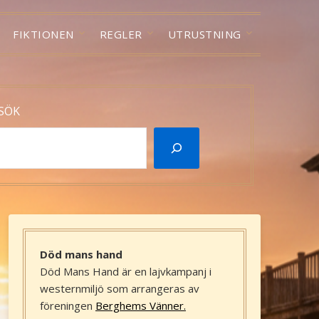
FIKTIONEN
REGLER
UTRUSTNING
SÖK
Död mans hand
Död Mans Hand är en lajvkampanj i
westernmiljö som arrangeras av
föreningen
Berghems Vänner.