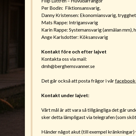
Filip Luttrén – Huvudarrangör
Per Bodin: Fiktionsansvarig,
Danny Kristensen: Ekonomiansvarig, trygghe
Mats Rappe: Intrigansvarig
Karin Rappe: Systemansvarig (anmälan mm), h
Ange Karlsdotter: Köksansvarig
Kontakt före och efter lajvet
Kontakta oss via mail:
dmh@berghemsvanner.se
Det går också att posta frågor i vår
facebook
Kontakt under lajvet:
Vårt mål är att vara så tillgängliga det går unde
sker detta lämpligast via telegrafen (som sköts
Händer något akut (till exempel kränkningar) vi