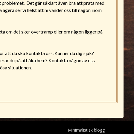
åt problemet. Det går såklart även bra att prata med
agera ser vi helst att ni vänder oss till någon inom
l veta om det sker övertramp eller om någon ligger på
ör att du ska kontakta oss. Känner du dig sjuk?
derar du på att åka hem? Kontakta någon av oss
lösa situationen.
 2026 Död mans hand
| Drivs med
Minimalistisk blogg
WordPress-te