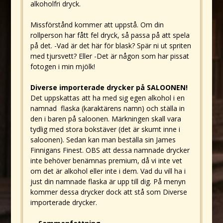
alkoholfri dryck.
Missförstånd kommer att uppstå. Om din
rollperson har fått fel dryck, så passa på att spela
på det. -Vad är det här för blask? Spär ni ut spriten
med tjursvett? Eller -Det är någon som har pissat
fotogen i min mjölk!
Diverse importerade drycker på SALOONEN!
Det uppskattas att ha med sig egen alkohol i en
namnad flaska (karaktärens namn) och ställa in
den i baren på saloonen. Märkningen skall vara
tydlig med stora bokstäver (det är skumt inne i
saloonen). Sedan kan man beställa sin James
Finnigans Finest. OBS att dessa namnade drycker
inte behöver benämnas premium, då vi inte vet
om det är alkohol eller inte i dem. Vad du vill ha i
just din namnade flaska är upp till dig. På menyn
kommer dessa drycker dock att stå som Diverse
importerade drycker.