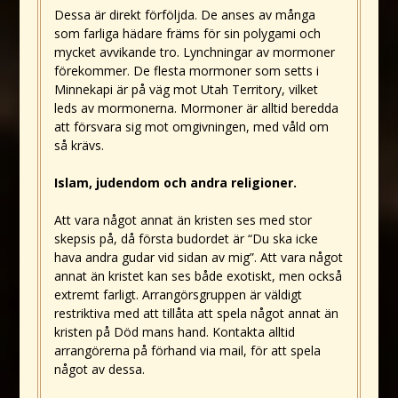
Dessa är direkt förföljda. De anses av många
som farliga hädare främs för sin polygami och
mycket avvikande tro. Lynchningar av mormoner
förekommer. De flesta mormoner som setts i
Minnekapi är på väg mot Utah Territory, vilket
leds av mormonerna. Mormoner är alltid beredda
att försvara sig mot omgivningen, med våld om
så krävs.
Islam, judendom och andra religioner.
Att vara något annat än kristen ses med stor
skepsis på, då första budordet är “Du ska icke
hava andra gudar vid sidan av mig”. Att vara något
annat än kristet kan ses både exotiskt, men också
extremt farligt. Arrangörsgruppen är väldigt
restriktiva med att tillåta att spela något annat än
kristen på Död mans hand. Kontakta alltid
arrangörerna på förhand via mail, för att spela
något av dessa.