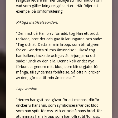
religiösa ledare får mer detaljerad information om
vad som gäller kring religiösa riter. Här följer ett
exempel på omformulering:
Riktiga instiftelseorden:
“Den natt då Han blev förrådd, tog Han ett bröd,
tackade, bröt det och gav åt lärjungarna och sade:
”Tag och ät. Detta är min kropp, som blir utgiven
för er. Gör detta till min åminnelse.” Likaså tog
han kalken, tackade och gav åt lärjungarna och
sade: ”Drick av den alla. Denna kalk är det nya
förbundet genom mitt blod, som blir utgjutet för
många, till syndernas förlåtelse. Så ofta ni dricker
av den, gör det till min åminnelse.”
Lajv-version
“Herren har givit oss gåvor för att minnas, därför
dricker vi hans vin, som symboliserar/är det blod
som han spillt för oss. Vi äter också hans bröd, för
att minnas hans kropp som han offrat till/för oss.