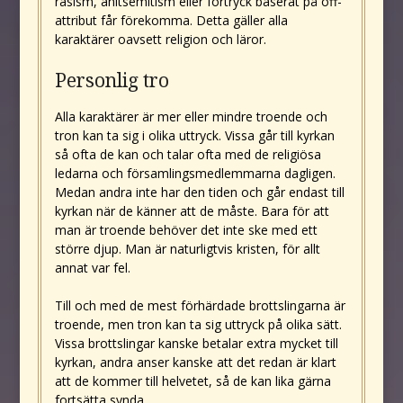
rasism, anitsemitism eller förtryck baserat på off-
attribut får förekomma. Detta gäller alla
karaktärer oavsett religion och läror.
Personlig tro
Alla karaktärer är mer eller mindre troende och
tron kan ta sig i olika uttryck. Vissa går till kyrkan
så ofta de kan och talar ofta med de religiösa
ledarna och församlingsmedlemmarna dagligen.
Medan andra inte har den tiden och går endast till
kyrkan när de känner att de måste. Bara för att
man är troende behöver det inte ske med ett
större djup. Man är naturligtvis kristen, för allt
annat var fel.
Till och med de mest förhärdade brottslingarna är
troende, men tron kan ta sig uttryck på olika sätt.
Vissa brottslingar kanske betalar extra mycket till
kyrkan, andra anser kanske att det redan är klart
att de kommer till helvetet, så de kan lika gärna
fortsätta synda.