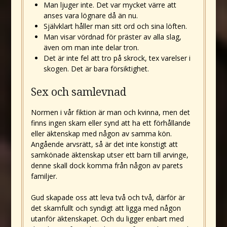
Man ljuger inte. Det var mycket värre att
anses vara lögnare då än nu.
Självklart håller man sitt ord och sina löften.
Man visar vördnad för präster av alla slag,
även om man inte delar tron.
Det är inte fel att tro på skrock, tex varelser i
skogen. Det är bara försiktighet.
Sex och samlevnad
Normen i vår fiktion är man och kvinna, men det
finns ingen skam eller synd att ha ett förhållande
eller äktenskap med någon av samma kön.
Angående arvsrätt, så är det inte konstigt att
samkönade äktenskap utser ett barn till arvinge,
denne skall dock komma från någon av parets
familjer.
Gud skapade oss att leva två och två, därför är
det skamfullt och syndigt att ligga med någon
utanför äktenskapet. Och du ligger enbart med