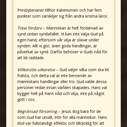
Presbyterianer tillhör Kalvinismen och har fem
punkter som särskiljer sig från andra kristna läror.
Total fördärv
– Människan är helt fördärvad av
synd sedan syndafallet. Vi kan inte välja Gud på
egen hand, eftersom vår vilja är slavar under
synden. Allt vi gör, även goda handlingar, är
påverkat av synd. Därför behöver vi Guds nåd för
att bli räddade.
Villkorslös utkorelse
– Gud väljer vilka som ska bli
frälsta, och detta val är inte beroende av
människans handlingar eller tro. Gud valde dessa
personer redan innan världen skapades. Hans val
bygger helt på Hans nåd och vilja, inte på något
gott i oss.
Begränsad försoning
– Jesus dog bara för de
som Gud har utvalt, inte för alla människor. Hans
död var fullständigt effektiv och tillräcklig för att