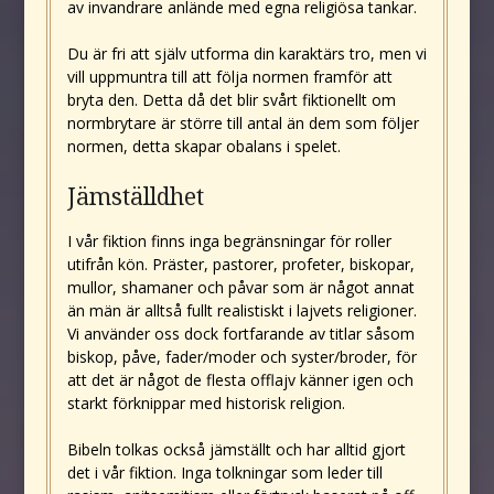
av invandrare anlände med egna religiösa tankar.
Du är fri att själv utforma din karaktärs tro, men vi
vill uppmuntra till att följa normen framför att
bryta den. Detta då det blir svårt fiktionellt om
normbrytare är större till antal än dem som följer
normen, detta skapar obalans i spelet.
Jämställdhet
I vår fiktion finns inga begränsningar för roller
utifrån kön. Präster, pastorer, profeter, biskopar,
mullor, shamaner och påvar som är något annat
än män är alltså fullt realistiskt i lajvets religioner.
Vi använder oss dock fortfarande av titlar såsom
biskop, påve, fader/moder och syster/broder, för
att det är något de flesta offlajv känner igen och
starkt förknippar med historisk religion.
Bibeln tolkas också jämställt och har alltid gjort
det i vår fiktion. Inga tolkningar som leder till