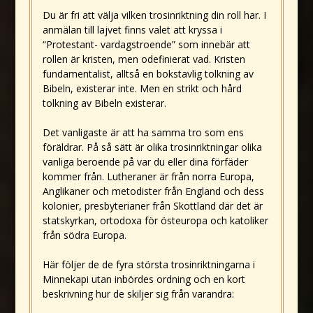
Du är fri att välja vilken trosinriktning din roll har. I
anmälan till lajvet finns valet att kryssa i
“Protestant- vardagstroende” som innebär att
rollen är kristen, men odefinierat vad. Kristen
fundamentalist, alltså en bokstavlig tolkning av
Bibeln, existerar inte. Men en strikt och hård
tolkning av Bibeln existerar.
Det vanligaste är att ha samma tro som ens
föräldrar. På så sätt är olika trosinriktningar olika
vanliga beroende på var du eller dina förfäder
kommer från. Lutheraner är från norra Europa,
Anglikaner och metodister från England och dess
kolonier, presbyterianer från Skottland där det är
statskyrkan, ortodoxa för östeuropa och katoliker
från södra Europa.
Här följer de de fyra största trosinriktningarna i
Minnekapi utan inbördes ordning och en kort
beskrivning hur de skiljer sig från varandra: