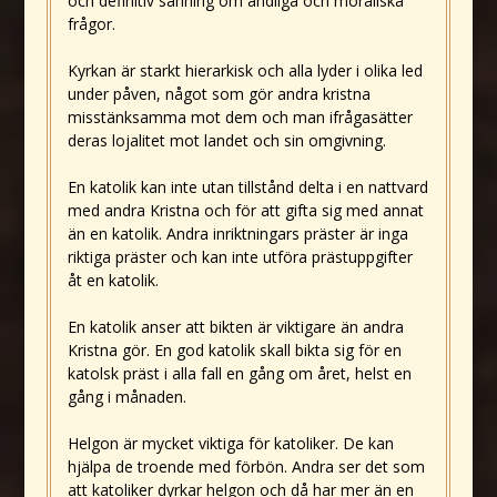
och definitiv sanning om andliga och moraliska
frågor.
Kyrkan är starkt hierarkisk och alla lyder i olika led
under påven, något som gör andra kristna
misstänksamma mot dem och man ifrågasätter
deras lojalitet mot landet och sin omgivning.
En katolik kan inte utan tillstånd delta i en nattvard
med andra Kristna och för att gifta sig med annat
än en katolik. Andra inriktningars präster är inga
riktiga präster och kan inte utföra prästuppgifter
åt en katolik.
En katolik anser att bikten är viktigare än andra
Kristna gör. En god katolik skall bikta sig för en
katolsk präst i alla fall en gång om året, helst en
gång i månaden.
Helgon är mycket viktiga för katoliker. De kan
hjälpa de troende med förbön. Andra ser det som
att katoliker dyrkar helgon och då har mer än en