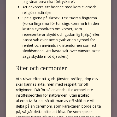
jag rånar bara rika förtryckare”.
Att dekorera sitt boende med kors eller/och
religiösa attiraljer.
Spela gärna på skrock. Tex: “Korsa fingrarna
(korsa fingrarna för tur sägs komma från den
kristna symboliken om korset, som
representerar skydd och gudomlig hjälp.) eller:
Kasta salt över axeln (Salt är en symbol för
renhet och används i kristendomen som ett
skyddsmedel. Att kasta salt över vänstra axeln
sägs skydda mot djävulen.)
Riter och cermonier
Vi strävar efter att gudstjänster, bröllop, dop osv
skall kännas äkta, men med respekt för off-
religionen. Därför så används till exempel inte
instiftelseorden för nattvarden, utan istället
alternativ. Är det så att man av off-skäl inte vill
delta på en ceremoni, som karaktären borde delta
på, så går detta alltid att lösa. De som spelar