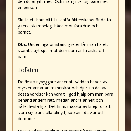
den du är gift med. Och man gifter sig bara med
en person.
Skulle ett barn bli till utanför äktenskapet är detta
ytterst skambelagt både mot föräldrar och
barnet.
Obs
. Under inga omständigheter får man ha ett
skambelagt spel mot dem som är faktiska off-
barn.
Folktro
De flesta nybyggare anser att världen bebos av
mycket annat än människor och djur. En del av
dessa varelser kan vara till god hjälp om man bara
behandlar dem rätt, medan andra är helt och
hållet livsfarliga. Det finns massor av knep för att
klara sig bland alla oknytt, spöken, djävlar och
demoner.
Exakt vad din karaktär tror beror på vart denne