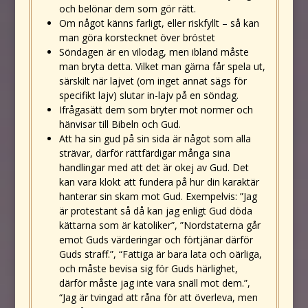
och belönar dem som gör rätt.
Om något känns farligt, eller riskfyllt – så kan
man göra korstecknet över bröstet
Söndagen är en vilodag, men ibland måste
man bryta detta. Vilket man gärna får spela ut,
särskilt när lajvet (om inget annat sägs för
specifikt lajv) slutar in-lajv på en söndag.
Ifrågasätt dem som bryter mot normer och
hänvisar till Bibeln och Gud.
Att ha sin gud på sin sida är något som alla
strävar, därför rättfärdigar många sina
handlingar med att det är okej av Gud. Det
kan vara klokt att fundera på hur din karaktär
hanterar sin skam mot Gud. Exempelvis: ”Jag
är protestant så då kan jag enligt Gud döda
kättarna som är katoliker”, ”Nordstaterna går
emot Guds värderingar och förtjänar därför
Guds straff.”, “Fattiga är bara lata och oärliga,
och måste bevisa sig för Guds härlighet,
därför måste jag inte vara snäll mot dem.”,
“Jag är tvingad att råna för att överleva, men