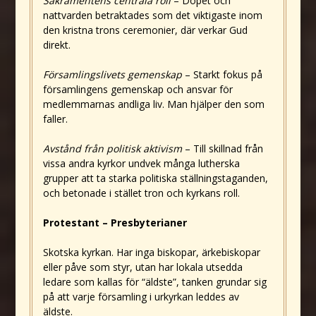
Sakramentens centrala roll
– Dopet och
nattvarden betraktades som det viktigaste inom
den kristna trons ceremonier, där verkar Gud
direkt.
Församlingslivets gemenskap
– Starkt fokus på
församlingens gemenskap och ansvar för
medlemmarnas andliga liv. Man hjälper den som
faller.
Avstånd från politisk aktivism
– Till skillnad från
vissa andra kyrkor undvek många lutherska
grupper att ta starka politiska ställningstaganden,
och betonade i stället tron och kyrkans roll.
Protestant – Presbyterianer
Skotska kyrkan. Har inga biskopar, ärkebiskopar
eller påve som styr, utan har lokala utsedda
ledare som kallas för “äldste”, tanken grundar sig
på att varje församling i urkyrkan leddes av
äldste.