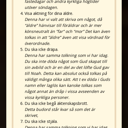
fastedagar och andra kyrkliga högtider
utöver söndagen.
Visa aktning för dina äldre.
Denna har vi valt att skriva om något, då
“äldre” hänvisar till föräldrar och är mer
könsneutralt än ”far” och “mor” Det kan även
tolkas in att ”äldre” även att visa vördnad för
överordnade.
Du ska icke dräpa.
Denna har samma tolkning som vi har idag.
Du ska inte döda något som Gud skapat till
sin avbild och är en del av det löfte Gud gav
till Noah. Detta kan absolut också tolkas på
väldigt många olika sätt. Att t ex döda i Guds
namn eller laglös kan kanske tolkas som
något annat än dråp i vissa avseenden av
vissa kyrkliga personer.
Du ska icke begå äktenskapsbrott.
Detta budord står kvar så som det är
skrivet,
Du ska icke stjäla.
Denna har samma tolkning som vi har idag.